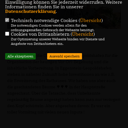
Einwilligung können Sie jederzeit widerrufen. Weitere
Informationen finden Sie in unserer
Datenschutzerklärung
.
Technisch notwendige Cookies (
Übersicht
)
Die notwendigen Cookies werden allein für den
ordnungsgemäßen Gebrauch der Webseite benötigt.
Cookies von Drittanbietern (
Übersicht
)
Foto: Marc Mehler
Zur Optimierung unserer Webseite binden wir Dienste und
Angebote von Drittanbietern ein.
Vielen Dank an die CDU Eggenstein-Leopoldshafen für die
Alle akzeptieren
Auswahl speichern
Organisation der heutigen Vor-Ort-Begehung und die
inhaltliche Vorbereitung. In Eggenstein-Leopoldshafen
stehen in näherer Zukunft hohe Investitionen an wie z.B.
die Erweiterung des Rathauses. Wir haben uns aber auch
die geschändeten Bäume 🌳🌳🌳 in der Hauptstraße
angeschaut. Über die Tatsache, dass Unbekannte
regelmäßig Bäume angesägt haben kann man nur verärgert
den Kopf schütteln. Aber abgesehen davon: Es war ein
toller Vormittag mit vielen neuen Inputs !