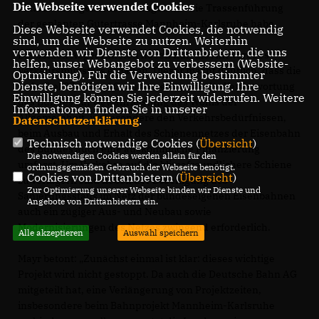
Die Webseite verwendet Cookies
Mittelkürzungen Auswirkungen auf die Trassenführung
der geplanten Gütertrasse Mannheim-Karlsruhe habe.
Diese Webseite verwendet Cookies, die notwendig
sind, um die Webseite zu nutzen. Weiterhin
verwenden wir Dienste von Drittanbietern, die uns
Die beiden Abgeordneten haben nun die Antwort des
helfen, unser Webangebot zu verbessern (Website-
Verkehrsministers erhalten. Dieser macht deutlich, dass die
Optmierung). Für die Verwendung bestimmter
Dienste, benötigen wir Ihre Einwilligung. Ihre
in Artikel 87e Abs. 4 Grundgesetz geregelte Verantwortung
Einwilligung können Sie jederzeit widerrufen. Weitere
des Bundes zur Gewährleistung des Wohls der
Informationen finden Sie in unserer
Allgemeinheit, insbesondere den Verkehrsbedürfnissen,
Datenschutzerklärung
.
beim Ausbau und Erhalt des Schienennetzes der Eisenbahn
Technisch notwendige Cookies (
Übersicht
)
des Bundes auch eine auskömmliche Finanzierung
Die notwendigen Cookies werden allein für den
umfasst. Um Verkehre auf die klimafreundlichere Schiene
ordnungsgemäßen Gebrauch der Webseite benötigt.
Cookies von Drittanbietern (
Übersicht
)
zu verlagern sind neben der Beseitigung des
Zur Optimierung unserer Webseite binden wir Dienste und
Sanierungsstaus im Netz der bundeseigenen Eisenbahnen
Angebote von Drittanbietern ein.
auch ein zügiger Aus- und Neubau sowie
Modernisierungen des Netzes zwingend erforderlich.
Alle akzeptieren
Auswahl speichern
Mayr betont: „Zunächst einmal ist klar: dieses wichtige
Projekt wird nicht gestoppt. Da auch die Deutsche Bahn AG
mitgeteilt hat, eine Verlängerung von Projektzeiten,
insbesondere beim Bahnprojekt Mannheim-Karlsruhe