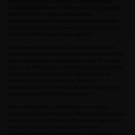
verhindern zu wollen, erwartet die Landesregierung
schnellstmöglich Klarheit vom Bund und der Deutschen
Bahn AG über die Folgen der festgestellten
Finanzierungslücke. Ulli Hockenberger und ich werden
deshalb bei Verzögerungen regelmäßig hinterfragen, ob
sich hierbei Kostensteigerungen ergeben.“
Hockenberger macht deutlich: „Die Planungen für die
Neubaustrecke laufen auf Basis der bestehenden Verträge
mit den beauftragten Ingenieurbüros weiter. Es sei nicht
geplant, die Methodik des der Öffentlichkeit vorgestellten
Kriterienkatalogs anzupassen. Ansgar Mayr und ich
erwarten, dass von der Deutschen Bahn eine
Vorzugsvariante erarbeitet wird, die eine möglichst breite
Unterstützung in der Bevölkerung findet.“
Wie die Deutsche Bahn AG mitteilte, ist die weitere
Zielsetzung, im Laufe des Jahres 2024 eine Antragsvariante
in eine Raumverträglichkeitsprüfung einzubringen. Dies
wird nach Veröffentlichung der aktualisierten
Zugzahlenprognose 2040 stattfinden, voraussichtlich in der