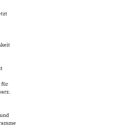
tzt
hkeit
kt
 für
warz.
rund
ogramme