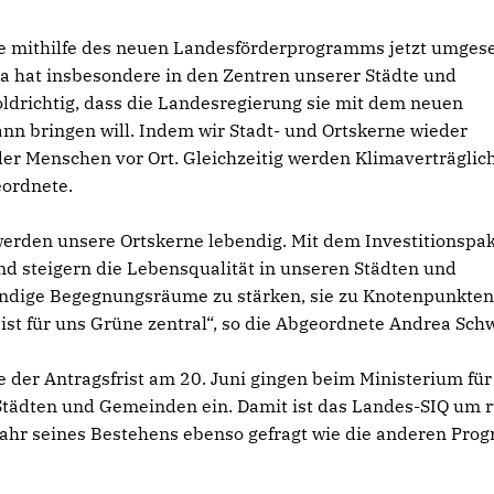
kte mithilfe des neuen Landesförderprogramms jetzt umgese
a hat insbesondere in den Zentren unserer Städte und
ldrichtig, dass die Landesregierung sie mit dem neuen
ann bringen will. Indem wir Stadt- und Ortskerne wieder
der Menschen vor Ort. Gleichzeitig werden Klimaverträglic
eordnete.
erden unsere Ortskerne lebendig. Mit dem Investitionspa
nd steigern die Lebensqualität in unseren Städten und
endige Begegnungsräume zu stärken, sie zu Knotenpunkten
st für uns Grüne zentral“, so die Abgeordnete Andrea Sch
e der Antragsfrist am 20. Juni gingen beim Ministerium für
tädten und Gemeinden ein. Damit ist das Landes-SIQ um 
Jahr seines Bestehens ebenso gefragt wie die anderen Pr