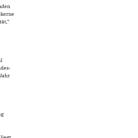
inden
tskerne
ät,“
l
ndes-
 Jahr
ag
liegt