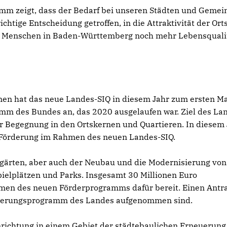
mm zeigt, dass der Bedarf bei unseren Städten und Geme
chtige Entscheidung getroffen, in die Attraktivität der Or
ie Menschen in Baden-Württemberg noch mehr Lebensqualit
en hat das neue Landes-SIQ in diesem Jahr zum ersten Ma
amm des Bundes an, das 2020 ausgelaufen war. Ziel des La
der Begegnung in den Ortskernen und Quartieren. In diesem
 Förderung im Rahmen des neuen Landes-SIQ.
rgärten, aber auch der Neubau und die Modernisierung von
pielplätzen und Parks. Insgesamt 30 Millionen Euro
hmen des neuen Förderprogramms dafür bereit. Einen Antr
rderungsprogramm des Landes aufgenommen sind.
inrichtung in einem Gebiet der städtebaulichen Erneuerung 