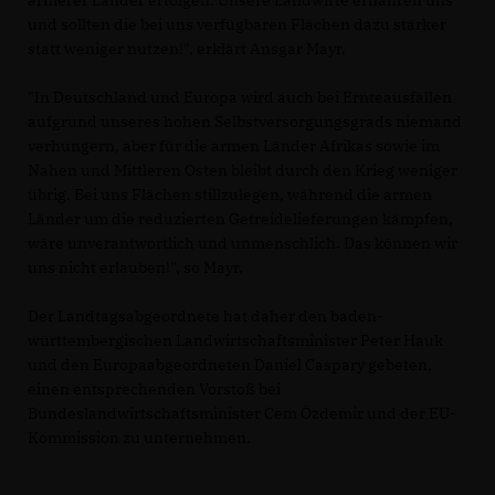
ärmerer Länder erfolgen. Unsere Landwirte ernähren uns
und sollten die bei uns verfügbaren Flächen dazu stärker
statt weniger nutzen!", erklärt Ansgar Mayr.
"In Deutschland und Europa wird auch bei Ernteausfällen
aufgrund unseres hohen Selbstversorgungsgrads niemand
verhungern, aber für die armen Länder Afrikas sowie im
Nahen und Mittleren Osten bleibt durch den Krieg weniger
übrig. Bei uns Flächen stillzulegen, während die armen
Länder um die reduzierten Getreidelieferungen kämpfen,
wäre unverantwortlich und unmenschlich. Das können wir
uns nicht erlauben!", so Mayr.
Der Landtagsabgeordnete hat daher den baden-
württembergischen Landwirtschaftsminister Peter Hauk
und den Europaabgeordneten Daniel Caspary gebeten,
einen entsprechenden Vorstoß bei
Bundeslandwirtschaftsminister Cem Özdemir und der EU-
Kommission zu unternehmen.