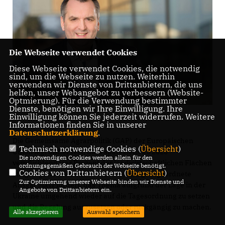
Die Webseite verwendet Cookies
Diese Webseite verwendet Cookies, die notwendig
sind, um die Webseite zu nutzen. Weiterhin
verwenden wir Dienste von Drittanbietern, die uns
helfen, unser Webangebot zu verbessern (Website-
Optmierung). Für die Verwendung bestimmter
Dienste, benötigen wir Ihre Einwilligung. Ihre
Einwilligung können Sie jederzeit widerrufen. Weitere
Informationen finden Sie in unserer
Datenschutzerklärung
.
Die Gemeinsame Agrarpolitik (GAP) der Europäischen
Technisch notwendige Cookies (
Übersicht
)
Union legt bisher fest, dass spätestens ab 2023
Die notwendigen Cookies werden allein für den
verpflichtend vier Prozent der landwirtschaftlichen Flächen
ordnungsgemäßen Gebrauch der Webseite benötigt.
Cookies von Drittanbietern (
Übersicht
)
stillgelegt werden müssen. Der Landtagsabgeordnete
Zur Optimierung unserer Webseite binden wir Dienste und
Ansgar Mayr fordert, das Thema aufgrund der Lage in der
Angebote von Drittanbietern ein.
Ukraine umgehend wieder auf die Tagesordnung zu setzen
und die Regelung auszusetzen oder rückgängig zu machen.
Alle akzeptieren
Auswahl speichern