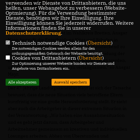
verwenden wir Dienste von Drittanbietern, die uns
helfen, unser Webangebot zu verbessern (Website-
Optmierung). Für die Verwendung bestimmter
Dienste, benötigen wir Ihre Einwilligung. Ihre
Einwilligung können Sie jederzeit widerrufen. Weitere
Informationen finden Sie in unserer
Datenschutzerklärung
.
Der CDU-Landtagskandidat im Wahlkreis Bretten, Ansgar
Mayr, begrüßt die Entscheidung Kitas und Schulen in
Technisch notwendige Cookies (
Übersicht
)
Baden-Württemberg vorübergehend flächendeckend zu
Die notwendigen Cookies werden allein für den
schließen. „Das ist die absolut richtige Entscheidung der
ordnungsgemäßen Gebrauch der Webseite benötigt.
Cookies von Drittanbietern (
Übersicht
)
Landesregierung, denn es muss jetzt alles getan werden,
Zur Optimierung unserer Webseite binden wir Dienste und
um die Ausbreitung des Virus zu verlangsamen,“ so Ansgar
Angebote von Drittanbietern ein.
Mayr.
Alle akzeptieren
Auswahl speichern
Der 47-jährige Landtagskandidat Mayr ist sich der Tatsache
bewusst, dass die neue Situation viele betroffene Eltern
kurzfristig vor eine große Herausforderung stellt. Er sieht
aber auch die Arbeitgeber in dieser extremen Situation in
der Verantwortung. „Wir haben eine Ausnahmesituation
und es geht jetzt darum, dass Arbeitgeber und
Arbeitnehmer gemeinsam an kreativen und individuellen
Lösungen arbeiten. Abbau von Überstunden und