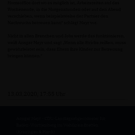
Homeoffice dort wo es möglich ist, Arbeitszeiten auf das
Wochenende, in die Morgenstunden oder auf den Abend
verschieben, wenn beispielsweise der Partner den
Nachwuchs betreuen kann“ schlägt Mayr vor.
Nicht in allen Branchen und Jobs werde das funktionieren,
weiß Ansgar Mayr und sagt „Wenn alle Stricke reißen, muss
gewährleistet sein, dass Eltern ihre Kinder zur Betreuung
bringen können.“
13.03.2020, 17:55 Uhr
Ansgar Mayr - CDU-Landtagsabgeordneter für
Baden-Württemberg im Wahlkreis Bretten
(Kraichgau & Hardt)