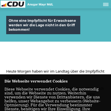
Ansgar Mayr MdL
Ohne eine Impfpflicht für Erwachsene
werden wir die Lage nicht in den Griff
bekommen!
Heute Morgen haben wir im Landtag über die Impfpflicht
debattiert.
Die Webseite verwendet Cookies
Ich habe die Impfpflicht bislang abgelehnt - auch weil ich
Diese Webseite verwendet Cookies, die notwendig
sind, um die Webseite zu nutzen. Weiterhin
davon überzeugt war, dass sich wie im Ausland eine
verwenden wir Dienste von Drittanbietern, die uns
ausreichende Anzahl der Menschen in Deutschland
helfen, unser Webangebot zu verbessern (Website-
Optmierung). Für die Verwendung bestimmter
freiwillig impfen lassen wird.
Dienste, benötigen wir Ihre Einwilligung. Ihre