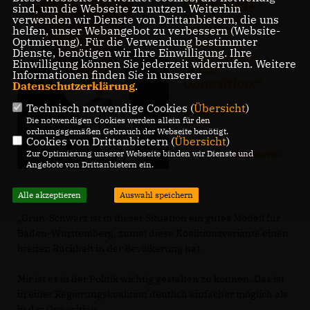
sind, um die Webseite zu nutzen. Weiterhin
verwenden wir Dienste von Drittanbietern, die uns
helfen, unser Webangebot zu verbessern (Website-
Optmierung). Für die Verwendung bestimmter
Dienste, benötigen wir Ihre Einwilligung. Ihre
Einwilligung können Sie jederzeit widerrufen. Weitere
Informationen finden Sie in unserer
Datenschutzerklärung
.
Technisch notwendige Cookies (
Übersicht
)
Die notwendigen Cookies werden allein für den
ordnungsgemäßen Gebrauch der Webseite benötigt.
Cookies von Drittanbietern (
Übersicht
)
Zur Optimierung unserer Webseite binden wir Dienste und
Angebote von Drittanbietern ein.
Alle akzeptieren
Auswahl speichern
Grün-Schwarz ist in dieser Situation ein gutes Modell für
Baden-Württemberg, zumal diese Koalitionsvariante einen
breiten Rückhalt in der Bevölkerung hat.
Mir ist es in der Politik wichtig gestalten zu können. Das ist
in einer Regierungskoalition deutlich einfacher möglich als
in der Opposition.