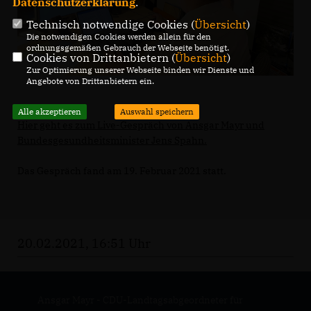
Datenschutzerklärung
.
Technisch notwendige Cookies (
Übersicht
)
Die notwendigen Cookies werden allein für den
ordnungsgemäßen Gebrauch der Webseite benötigt.
Cookies von Drittanbietern (
Übersicht
)
Zur Optimierung unserer Webseite binden wir Dienste und
Angebote von Drittanbietern ein.
Alle akzeptieren
Auswahl speichern
Hier geht es zum Live-Gespräch von Ansgar Mayr und
Bundesgesundheitsminister Jens Spahn.
Das Gespräch fand am 19. Februar 2021 statt.
20.02.2021, 16:51 Uhr
Ansgar Mayr - CDU-Landtagsabgeordneter für