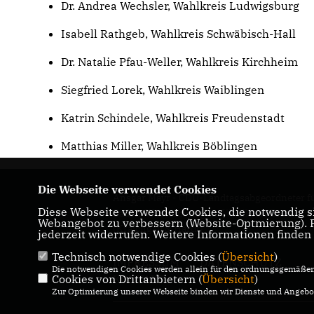
Dr. Andrea Wechsler, Wahlkreis Ludwigsburg
Isabell Rathgeb, Wahlkreis Schwäbisch-Hall
Dr. Natalie Pfau-Weller, Wahlkreis Kirchheim
Siegfried Lorek, Wahlkreis Waiblingen
Katrin Schindele, Wahlkreis Freudenstadt
Matthias Miller, Wahlkreis Böblingen
Die Webseite verwendet Cookies
Ansgar Mayr - CDU-Landtagsabgeordneter f
Diese Webseite verwendet Cookies, die notwendig si
Baden-Württemberg im Wahlkreis Bretten
Webangebot zu verbessern (Website-Optmierung). Fü
(Kraichgau & Hardt)
jederzeit widerrufen. Weitere Informationen finden
Technisch notwendige Cookies (
Übersicht
)
IMPRESSUM
DATENSCHUTZ
Die notwendigen Cookies werden allein für den ordnungsgemäßen 
Cookies von Drittanbietern (
KONTAKT
Übersicht
)
Zur Optimierung unserer Webseite binden wir Dienste und Angebot