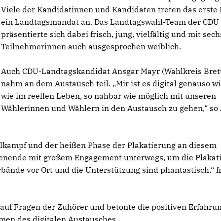
Viele der Kandidatinnen und Kandidaten treten das erste 
ein Landtagsmandat an. Das Landtagswahl-Team der CD
präsentierte sich dabei frisch, jung, vielfältig und mit sech
Teilnehmerinnen auch ausgesprochen weiblich.
Auch CDU-Landtagskandidat Ansgar Mayr (Wahlkreis Bret
nahm an dem Austausch teil. „Mir ist es digital genauso wi
wie im reellen Leben, so nahbar wie möglich mit unseren
Wählerinnen und Wählern in den Austausch zu gehen,“ so
lkampf und der heißen Phase der Plakatierung an diesem
enende mit großem Engagement unterwegs, um die Plakat
bände vor Ort und die Unterstützung sind phantastisch,“ f
 auf Fragen der Zuhörer und betonte die positiven Erfahru
men des digitalen Austausches.