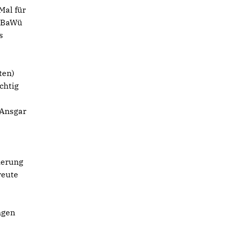
Mal für
U BaWü
s
ten)
chtig
 Ansgar
ierung
reute
ngen