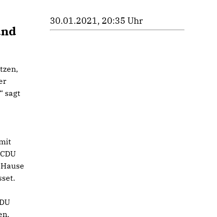
30.01.2021, 20:35 Uhr
und
tzen,
er
“ sagt
mit
 CDU
u Hause
set.
CDU
en.