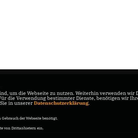
ür
nd, um die Webseite zu nutzen. Weiterhin verwenden wir Di
r die Verwendung bestimmter Dienste, benötigen wir Ihre 
 Sie in unserer
Datenschutzerklärung
.
Gebrauch der Webseite benötigt.
e von Drittanbietern ein.