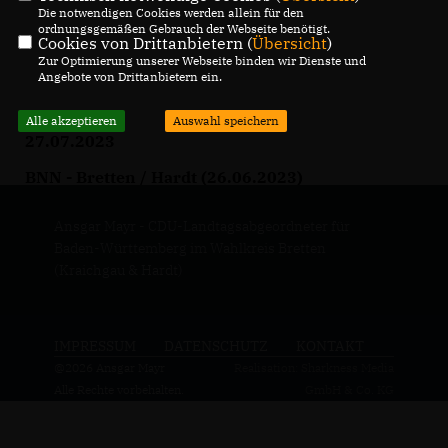
Die notwendigen Cookies werden allein für den
ordnungsgemäßen Gebrauch der Webseite benötigt.
Cookies von Drittanbietern (
Übersicht
)
Zur Optimierung unserer Webseite binden wir Dienste und
Angebote von Drittanbietern ein.
Alle akzeptieren
Auswahl speichern
27.07.2023
BNN - Bretten / Hardt (26.06.2023)
Ansgar Mayr - CDU-Landtagsabgeordneter für
Baden-Württemberg im Wahlkreis Bretten
(Kraichgau & Hardt)
IMPRESSUM
DATENSCHUTZ
KONTAKT
@2026 Ansgar Mayr
Realisation: Sharkness Media
Alle Rechte vorbehalten.
GmbH & Co. KG