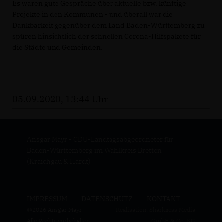
Es waren gute Gespräche über aktuelle bzw. künftige
Projekte in den Kommunen - und überall war die
Dankbarkeit gegenüber dem Land Baden-Württemberg zu
spüren hinsichtlich der schnellen Corona-Hilfspakete für
die Städte und Gemeinden.
05.09.2020, 13:44 Uhr
Ansgar Mayr - CDU-Landtagsabgeordneter für
Baden-Württemberg im Wahlkreis Bretten
(Kraichgau & Hardt)
IMPRESSUM
DATENSCHUTZ
KONTAKT
@2026 Ansgar Mayr
Realisation: Sharkness Media
Alle Rechte vorbehalten.
GmbH & Co. KG