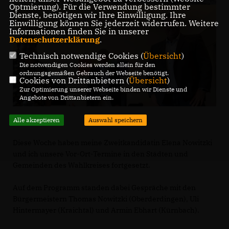
Optmierung). Für die Verwendung bestimmter
Dienste, benötigen wir Ihre Einwilligung. Ihre
Einwilligung können Sie jederzeit widerrufen. Weitere
Informationen finden Sie in unserer
Datenschutzerklärung
.
Technisch notwendige Cookies (
Übersicht
)
Die notwendigen Cookies werden allein für den
ordnungsgemäßen Gebrauch der Webseite benötigt.
Cookies von Drittanbietern (
Übersicht
)
Zur Optimierung unserer Webseite binden wir Dienste und
Angebote von Drittanbietern ein.
Alle akzeptieren
Auswahl speichern
Diese Woche haben meine Zweitkandidatin Elena Nowitzki
und ich unsere Vor-Ort-Termine in den Städten und
Gemeinden des Wahlkreises fortgesetzt.
Auf dem Programm standen dabei Gespräche mit den
Bürgermeistern Thomas Nowitzki (Oberderdingen), Uli
Hintermayer (Kraichtal) und Armin Ebhart (Kürnbach).