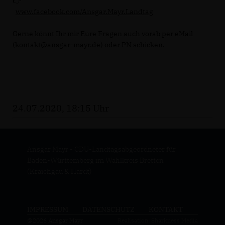
www.facebook.com/Ansgar.Mayr.Landtag
Gerne könnt Ihr mir Eure Fragen auch vorab per eMail
(kontakt@ansgar-mayr.de) oder PN schicken.
24.07.2020, 18:15 Uhr
Ansgar Mayr - CDU-Landtagsabgeordneter für
Baden-Württemberg im Wahlkreis Bretten
(Kraichgau & Hardt)
IMPRESSUM
DATENSCHUTZ
KONTAKT
@2026 Ansgar Mayr
Realisation: Sharkness Media