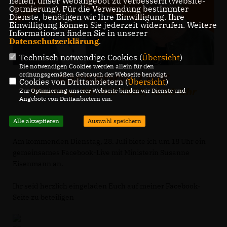
helfen, unser Webangebot zu verbessern (Website-
Optmierung). Für die Verwendung bestimmter
Dienste, benötigen wir Ihre Einwilligung. Ihre
Einwilligung können Sie jederzeit widerrufen. Weitere
Informationen finden Sie in unserer
Datenschutzerklärung
.
Technisch notwendige Cookies (
Übersicht
)
Die notwendigen Cookies werden allein für den
ordnungsgemäßen Gebrauch der Webseite benötigt.
Cookies von Drittanbietern (
Übersicht
)
Zur Optimierung unserer Webseite binden wir Dienste und
Angebote von Drittanbietern ein.
Alle akzeptieren
Auswahl speichern
Am kommenden Dienstag, 28. Juli biete ich um 18 Uhr ein
gemeinsames Facebook-Live mit Ministerin Susanne
Eisenmann an.
Ihr seid herzlich eingeladen Euch auf meiner Facebook-
Seite zu beteiligen