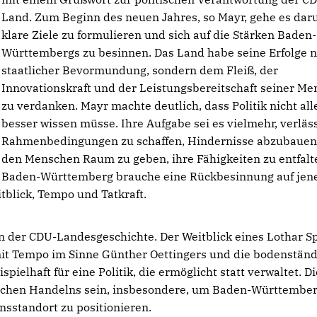
Land. Zum Beginn des neuen Jahres, so Mayr, gehe es dar
klare Ziele zu formulieren und sich auf die Stärken Baden-
Württembergs zu besinnen. Das Land habe seine Erfolge n
staatlicher Bevormundung, sondern dem Fleiß, der
Innovationskraft und der Leistungsbereitschaft seiner M
zu verdanken. Mayr machte deutlich, dass Politik nicht all
besser wissen müsse. Ihre Aufgabe sei es vielmehr, verläs
Rahmenbedingungen zu schaffen, Hindernisse abzubauen
den Menschen Raum zu geben, ihre Fähigkeiten zu entfalt
Baden-Württemberg brauche eine Rückbesinnung auf jen
tblick, Tempo und Tatkraft.
n der CDU-Landesgeschichte. Der Weitblick eines Lothar S
mit Tempo im Sinne Günther Oettingers und die bodenständ
pielhaft für eine Politik, die ermöglicht statt verwaltet. D
tischen Handelns sein, insbesondere, um Baden-Württembe
nsstandort zu positionieren.