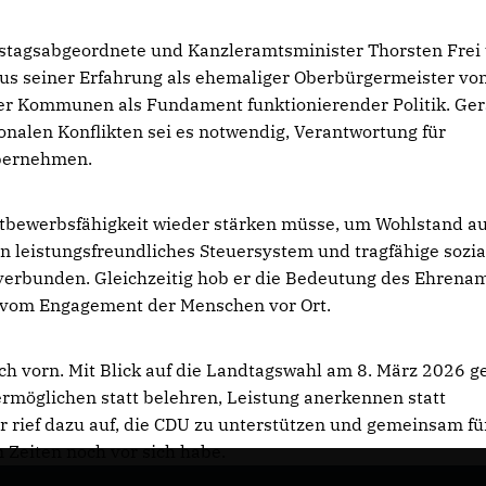
stagsabgeordnete und Kanzleramtsminister Thorsten Frei
Aus seiner Erfahrung als ehemaliger Oberbürgermeister vo
der Kommunen als Fundament funktionierender Politik. Ger
nalen Konflikten sei es notwendig, Verantwortung für
übernehmen.
ttbewerbsfähigkeit wieder stärken müsse, um Wohlstand au
in leistungsfreundliches Steuersystem und tragfähige sozia
verbunden. Gleichzeitig hob er die Bedeutung des Ehrena
e vom Engagement der Menschen vor Ort.
h vorn. Mit Blick auf die Landtagswahl am 8. März 2026 g
rmöglichen statt belehren, Leistung anerkennen statt
r rief dazu auf, die CDU zu unterstützen und gemeinsam fü
 Zeiten noch vor sich habe.