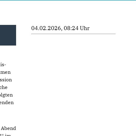
04.02.2026, 08:24 Uhr
is-
ahmen
ssion
iche
olgten
zenden
n Abend
DU im