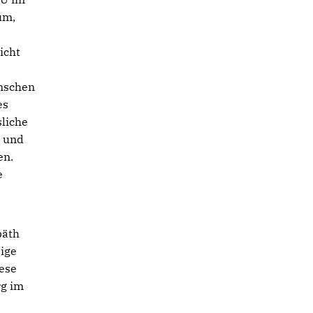
um,
icht
enschen
es
sliche
 und
en.
e
päth
ige
iese
rg im