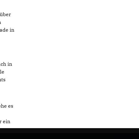
 über
n
ade in
ch in
le
mts
ehe es
r ein