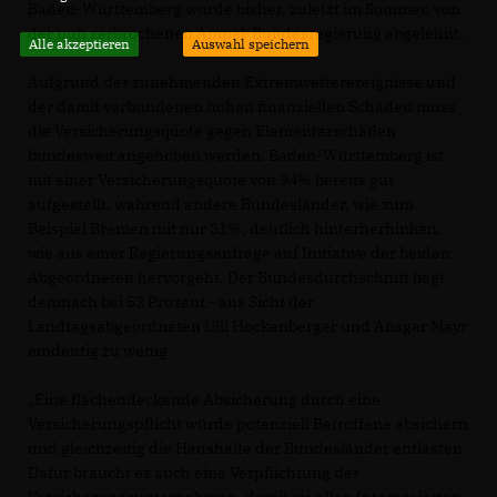
Baden-Württemberg wurde bisher, zuletzt im Sommer, von
der nun zerbrochenen Ampel-Bundesregierung abgelehnt.
Alle akzeptieren
Auswahl speichern
Aufgrund der zunehmenden Extremwetterereignisse und
der damit verbundenen hohen finanziellen Schäden muss
die Versicherungsquote gegen Elementarschäden
bundesweit angehoben werden. Baden-Württemberg ist
mit einer Versicherungsquote von 94% bereits gut
aufgestellt, während andere Bundesländer, wie zum
Beispiel Bremen mit nur 31%, deutlich hinterherhinken,
wie aus einer Regierungsanfrage auf Initiative der beiden
Abgeordneten hervorgeht. Der Bundesdurchschnitt liegt
demnach bei 52 Prozent - aus Sicht der
Landtagsabgeordneten Ulli Hockenberger und Ansgar Mayr
eindeutig zu wenig.
Eine flächendeckende Absicherung durch eine
Versicherungspflicht würde potenziell Betroffene absichern
und gleichzeitig die Haushalte der Bundesländer entlasten.
Dafür braucht es auch eine Verpflichtung der