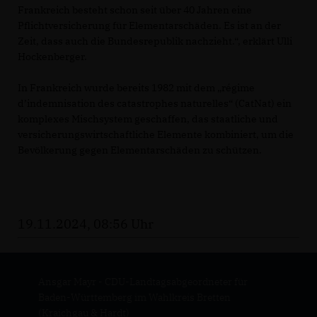
Frankreich besteht schon seit über 40 Jahren eine
Pflichtversicherung für Elementarschäden. Es ist an der
Zeit, dass auch die Bundesrepublik nachzieht.“, erklärt Ulli
Hockenberger.
In Frankreich wurde bereits 1982 mit dem „régime
d’indemnisation des catastrophes naturelles“ (CatNat) ein
komplexes Mischsystem geschaffen, das staatliche und
versicherungswirtschaftliche Elemente kombiniert, um die
Bevölkerung gegen Elementarschäden zu schützen.
19.11.2024, 08:56 Uhr
Ansgar Mayr - CDU-Landtagsabgeordneter für
Baden-Württemberg im Wahlkreis Bretten
(Kraichgau & Hardt)