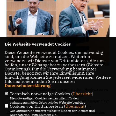
Die Webseite verwendet Cookies
Diese Webseite verwendet Cookies, die notwendig
sind, um die Webseite zu nutzen. Weiterhin
verwenden wir Dienste von Drittanbietern, die uns
helfen, unser Webangebot zu verbessern (Website-
Optmierung). Für die Verwendung bestimmter
Foto: Marcel Ditrich
Dienste, benötigen wir Ihre Einwilligung. Ihre
Einwilligung können Sie jederzeit widerrufen. Weitere
Informationen finden Sie in unserer
Datenschutzerklärung
.
Nach den Unwetterkatastrophen mit starken Hochwassern
Technisch notwendige Cookies (
Übersicht
)
in Gondelsheim und Bruchsal setzen sich die
Die notwendigen Cookies werden allein für den
Landtagsabgeordneten Ulli Hockenberger und Ansgar Mayr
ordnungsgemäßen Gebrauch der Webseite benötigt.
Cookies von Drittanbietern (
Übersicht
)
für die Einführung einer Versicherungspflicht für
Zur Optimierung unserer Webseite binden wir Dienste und
Elementarschäden ein. Ein ähnlicher Vorstoß des Landes
Angebote von Drittanbietern ein.