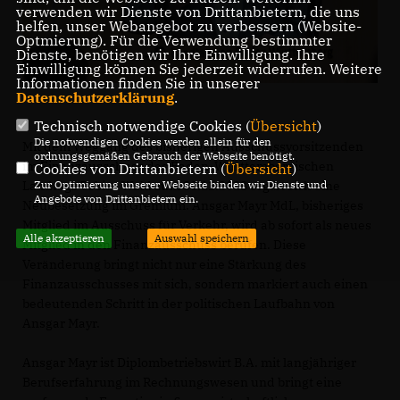
verwenden wir Dienste von Drittanbietern, die uns
helfen, unser Webangebot zu verbessern (Website-
Optmierung). Für die Verwendung bestimmter
Dienste, benötigen wir Ihre Einwilligung. Ihre
Einwilligung können Sie jederzeit widerrufen. Weitere
Informationen finden Sie in unserer
Datenschutzerklärung
.
Technisch notwendige Cookies (
Übersicht
)
Die notwendigen Cookies werden allein für den
Mit dem Weggang des bisherigen Ausschussvorsitzenden
ordnungsgemäßen Gebrauch der Webseite benötigt.
im Finanzausschuss des Baden-Württembergischen
Cookies von Drittanbietern (
Übersicht
)
Zur Optimierung unserer Webseite binden wir Dienste und
Landtags Tobias Wald zum 30.11.2023 ergibt sich eine
Angebote von Drittanbietern ein.
Neubesetzung im Gremium. Ansgar Mayr MdL, bisheriges
Mitglied im Ausschuss für Verkehr, wird ab sofort als neues
Alle akzeptieren
Auswahl speichern
Mitglied in den Finanzausschuss berufen. Diese
Veränderung bringt nicht nur eine Stärkung des
Finanzausschusses mit sich, sondern markiert auch einen
bedeutenden Schritt in der politischen Laufbahn von
Ansgar Mayr.
Ansgar Mayr ist Diplombetriebswirt B.A. mit langjähriger
Berufserfahrung im Rechnungswesen und bringt eine