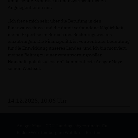
umfassende Expertise in finanzwirtschaftlichen
Angelegenheiten mit.
Ich freue mich sehr über die Berufung in den
Finanzausschuss und die damit verbundene Möglichkeit,
meine Expertise im Bereich des Rechnungswesens
einzubringen. Die Finanzpolitik ist von zentraler Bedeutung
für die Entwicklung unseres Landes, und ich bin motiviert,
meinen Beitrag zu einer verantwortungsvollen
Haushaltspolitik zu leisten“, kommentierte Ansgar Mayr
seinen Wechsel.
14.12.2023, 10:06 Uhr
Ansgar Mayr - CDU-Landtagsabgeordneter für
Baden-Württemberg im Wahlkreis Bretten