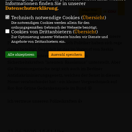
Informationen finden Sie in unserer
Datenschutzerklärung
.
Technisch notwendige Cookies (
Übersicht
)
Die notwendigen Cookies werden allein für den
ordnungsgemäßen Gebrauch der Webseite benötigt.
Cookies von Drittanbietern (
Übersicht
)
In der letzten Zeit hat die Stimmungsmache gegen unsere
Zur Optimierung unserer Webseite binden wir Dienste und
Angebote von Drittanbietern ein.
Polizei leider zugenommen. Auch Politiker haben sich rege
daran beteiligt. Gegipfelt ist das im Vorwurf von Saskia
Alle akzeptieren
Auswahl speichern
Esken (SPD-Bundesvorsitzende), die den
Sicherheitskräften "latenten Rassismus" unterstellt. Aber
die Stimmungsmache zeigt sich auch im Berliner
Antidiskriminierungsgesetz, welches der Senat in diesem
Monat verabschiedet hat - ein kleiner Vorgeschmack auf
Rot-Rot-Grüne Gedankenspiele im Bund 🤬
Ich vertraue unseren Polizeikräften 👍
21.06.2020, 15:51 Uhr