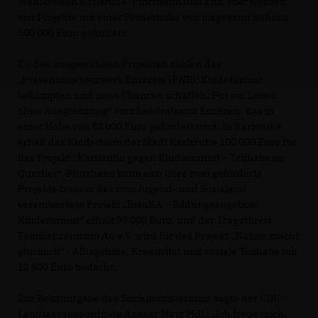
Wahlkreisen Karlsruhe, Pforzheim und Enz. Hier werden
vier Projekte mit einer Förderhöhe von insgesamt nahezu
300 000 Euro gefördert.
Zu den ausgewählten Projekten zählen das
Präventionsnetzwerk Enzkreis (PNE): Kinderarmut
bekämpfen und neue Chancen schaffen. Für ein Leben
ohne Ausgrenzung“ vom Landratsamt Enzkreis, das in
einer Höhe von 83 000 Euro gefördert wird. In Karlsruhe
erhält das Kinderbüro der Stadt Karlsruhe 100 000 Euro für
das Projekt „Karlsruhe gegen Kinderarmut – Teilhabe im
Quartier“. Pforzheim kann sich über zwei geförderte
Projekte freuen: das vom Jugend- und Sozialamt
verantwortete Projekt „BianKA – Bildungsangebote
Kinderarmut“ erhält 93 000 Euro, und der Trägerkreis
Familienzentrum Au e.V. wird für das Projekt „Nähen macht
glücklich“ - Alltagshilfe, Kreativität und soziale Teilhabe mit
13 600 Euro bedacht.
Zur Bekanntgabe des Sozialministeriums sagte der CDU-
Landtagsabgeordnete Ansgar Mayr MdL: „Ich freue mich,