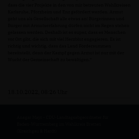
dass die vier Projekte in den von mir betreuten Wahlkreisen
Karlsruhe, Pforzheim und Enz gefördert werden. Armut
geht uns als Gesellschaft alle etwas an! Bürgerinnen und
Bürger mit Armutserfahrung dürfen nicht im Regen stehen
gelassen werden. Deshalb ist es super, dass es Menschen
vor Ort gibt, die sich mit viel Herzblut engagieren. Es ist
richtig und wichtig, dass das Land Fördersummen
bereitstellt, denn der Kampf gegen Armut ist nur mit der
Wucht der Gemeinschaft zu bewältigen.“
18.10.2022, 08:26 Uhr
Ansgar Mayr - CDU-Landtagsabgeordneter für
Baden-Württemberg im Wahlkreis Bretten
(Kraichgau & Hardt)