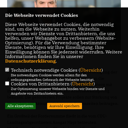
Die Webseite verwendet Cookies
Diese Webseite verwendet Cookies, die notwendig
sind, um die Webseite zu nutzen. Weiterhin
verwenden wir Dienste von Drittanbietern, die uns
helfen, unser Webangebot zu verbessern (Website-
Optmierung). Für die Verwendung bestimmter
Dienste, benötigen wir Ihre Einwilligung. Ihre
Einwilligung können Sie jederzeit widerrufen. Weitere
Informationen finden Sie in unserer
Datenschutzerklärung
.
Technisch notwendige Cookies (
Übersicht
)
Am gestrigen „Internationalen Tag für die Beseitigung der
Die notwendigen Cookies werden allein für den
Armut“ (17. Oktober) gab das Sozialministerium die
ordnungsgemäßen Gebrauch der Webseite benötigt.
Cookies von Drittanbietern (
Übersicht
)
Förderung von 18 Projekten in Baden-Württemberg mit
Zur Optimierung unserer Webseite binden wir Dienste und
insgesamt rund 800.000 Euro zur Armutsbekämpfung
Angebote von Drittanbietern ein.
bekannt. Die geförderten Projekte sollen zur Stärkung von
Menschen mit Armutserfahrung in Krisenzeiten beitragen.
Alle akzeptieren
Auswahl speichern
Ein Großteil der Fördersumme fließt in die vom CDU-
Landtagsabgeordneten Ansgar Mayr betreuten