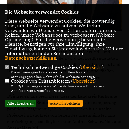
Die Webseite verwendet Cookies
Diese Webseite verwendet Cookies, die notwendig
sind, um die Webseite zu nutzen. Weiterhin
verwenden wir Dienste von Drittanbietern, die uns
helfen, unser Webangebot zu verbessern (Website-
Optmierung). Für die Verwendung bestimmter
Dienste, benötigen wir Ihre Einwilligung. Ihre
Einwilligung können Sie jederzeit widerrufen. Weitere
Wie die Landtagsabgeordneten Ansgar Mayr MdL und
Informationen finden Sie in unserer
Datenschutzerklärung
.
Andrea Schwarz MdL mitteilen, wird der Breitbandausbau
in der Gemeinde Kürnbach mit 52.480 Euro durch das Land
Technisch notwendige Cookies (
Übersicht
)
Baden-Württemberg gefördert. Die Fördermittel fließen
Die notwendigen Cookies werden allein für den
außerdem in fünf weitere Breitbandprojekte des
ordnungsgemäßen Gebrauch der Webseite benötigt.
Cookies von Drittanbietern (
Übersicht
)
Landkreises Karlsruhe.
Zur Optimierung unserer Webseite binden wir Dienste und
Angebote von Drittanbietern ein.
Wir freuen uns besonders, dass der Landkreis Karlsruhe
erneut von der Breitbandförderung der Landesregierung
Alle akzeptieren
Auswahl speichern
profitiert. Insgesamt 1,2 Mio. Euro werden für einzelne
Projekte im Landkreis von Seiten des Innenministeriums
zur Verfügung gestellt“, berichten Andrea Schwarz MdL und
Ansgar Mayr MdL.