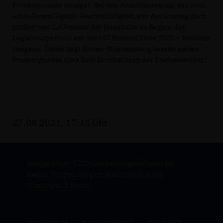
Prozentpunkte weniger. Bei den Anschlüssen mit der noch
schnelleren Gigabit-Geschwindigkeit war der Anstieg noch
größer: von 1,4 Prozent der Haushalte zu Beginn der
Legislaturperiode auf über 57 Prozent Ende 2020 – Tendenz
steigend. Damit liegt Baden-Württemberg bereits sieben
Prozentpunkte über dem Durchschnitt der Flächenländer.“
27.08.2021, 17:43 Uhr
Ansgar Mayr - CDU-Landtagsabgeordneter für
Baden-Württemberg im Wahlkreis Bretten
(Kraichgau & Hardt)
IMPRESSUM
DATENSCHUTZ
KONTAKT