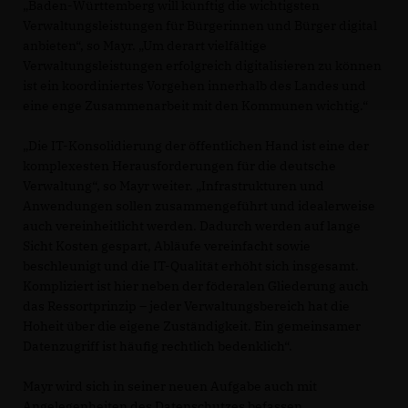
Baden-Württemberg will künftig die wichtigsten
Verwaltungsleistungen für Bürgerinnen und Bürger digital
anbieten“, so Mayr. „Um derart vielfältige
Verwaltungsleistungen erfolgreich digitalisieren zu können
ist ein koordiniertes Vorgehen innerhalb des Landes und
eine enge Zusammenarbeit mit den Kommunen wichtig.“
Die IT-Konsolidierung der öffentlichen Hand ist eine der
komplexesten Herausforderungen für die deutsche
Verwaltung“, so Mayr weiter. „Infrastrukturen und
Anwendungen sollen zusammengeführt und idealerweise
auch vereinheitlicht werden. Dadurch werden auf lange
Sicht Kosten gespart, Abläufe vereinfacht sowie
beschleunigt und die IT-Qualität erhöht sich insgesamt.
Kompliziert ist hier neben der föderalen Gliederung auch
das Ressortprinzip – jeder Verwaltungsbereich hat die
Hoheit über die eigene Zuständigkeit. Ein gemeinsamer
Datenzugriff ist häufig rechtlich bedenklich“.
Mayr wird sich in seiner neuen Aufgabe auch mit
Angelegenheiten des Datenschutzes befassen.