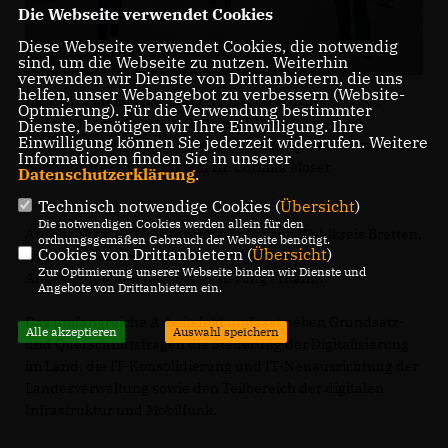
Die Webseite verwendet Cookies
Diese Webseite verwendet Cookies, die notwendig
sind, um die Webseite zu nutzen. Weiterhin
verwenden wir Dienste von Drittanbietern, die uns
helfen, unser Webangebot zu verbessern (Website-
Die CDU-Mitglieder im Innenausschuss (Ansgar Mayr,
Optmierung). Für die Verwendung bestimmter
Isabell Huber, Christian Gehring, Ulli Hockenberger,
Dienste, benötigen wir Ihre Einwilligung. Ihre
Einwilligung können Sie jederzeit widerrufen. Weitere
Matthias Miller, Thomas Blenke) und die parlamentarische
Informationen finden Sie in unserer
Beraterin der CDU-Fraktion Dr. Corinna Moser
Datenschutzerklärung
.
Technisch notwendige Cookies (
Übersicht
)
Die notwendigen Cookies werden allein für den
Ansgar Mayr, CDU-Abgeordneter für den Wahlkreis Bretten,
ordnungsgemäßen Gebrauch der Webseite benötigt.
Cookies von Drittanbietern (
Übersicht
)
wurde von seiner Fraktion zum Sprecher für
Zur Optimierung unserer Webseite binden wir Dienste und
Angelegenheiten der Digitalisierung ernannt.
Angebote von Drittanbietern ein.
Das umfangreiche Arbeitsfeld umfasst neben Grundsatz-
Alle akzeptieren
Auswahl speichern
und Querschnittsfragen die Steuerung der Digitalisierung
im Land, die IT-Konsolidierung und IT-Neuausrichtung der
Landesverwaltung sowie den Teilbereich der digitalen
Infrastruktur und Mobilfunk.